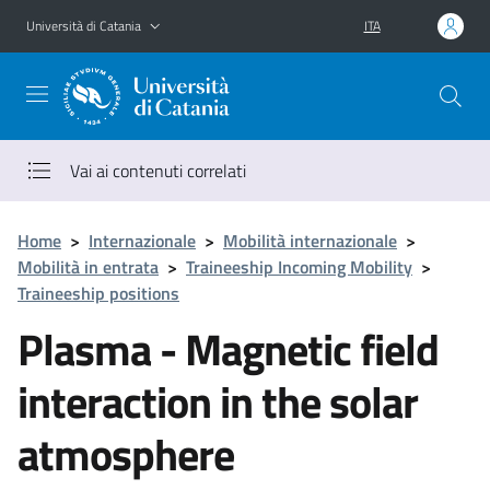
Vai al contenuto principale
Vai al menu di navigazione
Università di Catania
ITA
Vai ai contenuti correlati
Home
>
Internazionale
>
Mobilità internazionale
>
Mobilità in entrata
>
Traineeship Incoming Mobility
>
Traineeship positions
Plasma - Magnetic field
interaction in the solar
atmosphere