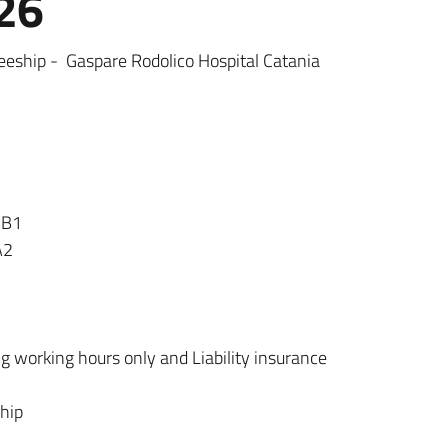
26
eeship - Gaspare Rodolico Hospital Catania
 B1
A2
g working hours only and Liability insurance
hip