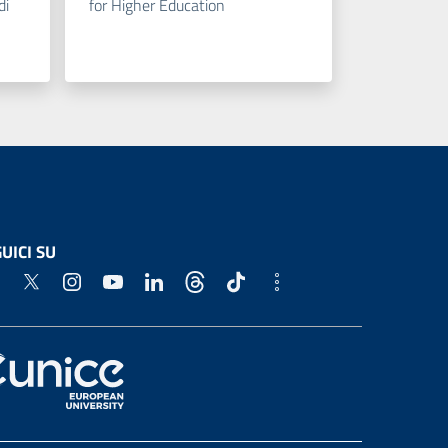
di
for Higher Education
UICI SU