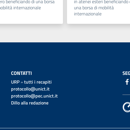
ero beneficiando di una borsa
in atenei esteri beneficiando 
obilità internazionale
una borsa di mobilità
internazionale
CONTATTI
SEG
URP
»
tutti i recapiti
protocollo@unict.it
protocollo@pec.unict.it
Dillo alla redazione