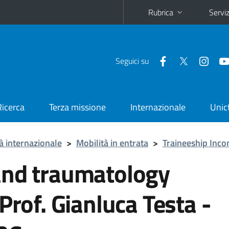
Rubrica
Serviz
Seguici su
Ricerca
Terza missione
Internazionale
Unic
à internazionale
>
Mobilità in entrata
>
Traineeship Inco
and traumatology
Prof. Gianluca Testa -