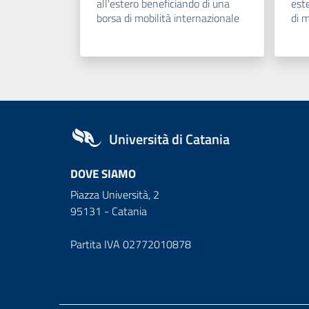
all'estero beneficiando di una
est
borsa di mobilità internazionale
di m
Università di Catania
DOVE SIAMO
Piazza Università, 2
95131 - Catania
Partita IVA 02772010878