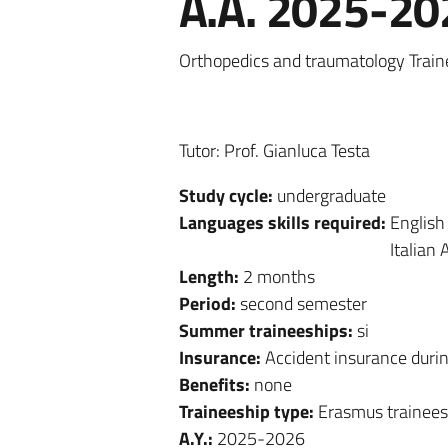
A.A. 2025-20
Orthopedics and traumatology Train
Tutor: Prof. Gianluca Testa
Study cycle:
undergraduate
Languages skills required:
English
Italian 
Length:
2 months
Period:
second semester
Summer traineeships:
si
Insurance:
Accident insurance durin
Benefits:
none
Traineeship type:
Erasmus trainees
A.Y.:
2025-2026