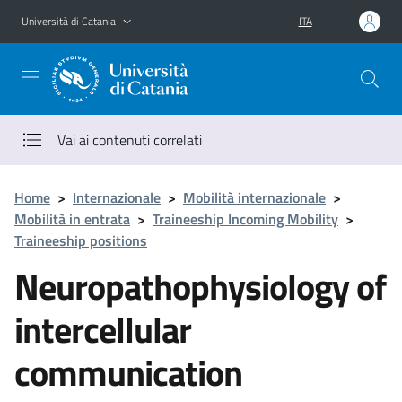
Vai al contenuto principale
Vai al menu di navigazione
Università di Catania
ITA
Vai ai contenuti correlati
Home
>
Internazionale
>
Mobilità internazionale
>
Mobilità in entrata
>
Traineeship Incoming Mobility
>
Traineeship positions
Neuropathophysiology of
intercellular
communication