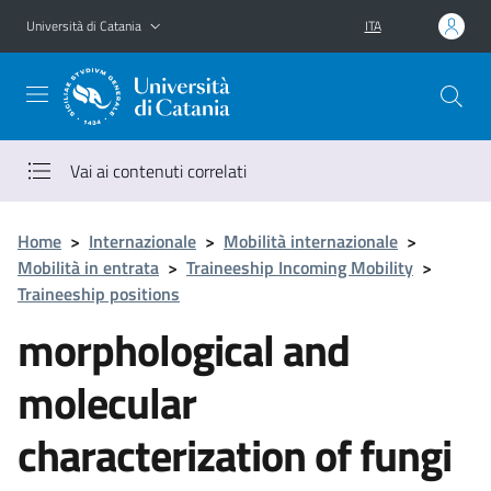
Vai al contenuto principale
Vai al menu di navigazione
Università di Catania
ITA
Vai ai contenuti correlati
Home
>
Internazionale
>
Mobilità internazionale
>
Mobilità in entrata
>
Traineeship Incoming Mobility
>
Traineeship positions
morphological and
molecular
characterization of fungi