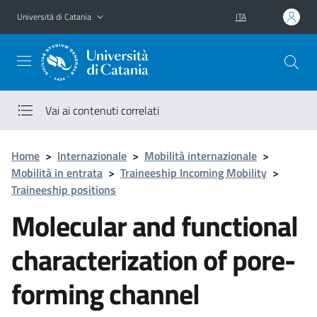
Vai al contenuto principale
Vai al menu di navigazione
Università di Catania
ITA
Vai ai contenuti correlati
Home
>
Internazionale
>
Mobilità internazionale
>
Mobilità in entrata
>
Traineeship Incoming Mobility
>
Traineeship positions
Molecular and functional
characterization of pore-
forming channel