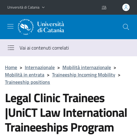
Vai al contenuto principale
Vai al menu di navigazione
Università di Catania
ITA
Vai ai contenuti correlati
Home
>
Internazionale
>
Mobilità internazionale
>
Mobilità in entrata
>
Traineeship Incoming Mobility
>
Traineeship positions
Legal Clinic Trainees
|UniCT Law International
Traineeships Program