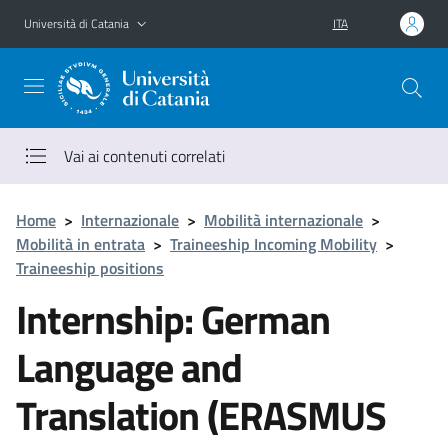
Vai al contenuto principale
Vai al menu di navigazione
Università di Catania
ITA
Vai ai contenuti correlati
Home
>
Internazionale
>
Mobilità internazionale
>
Mobilità in entrata
>
Traineeship Incoming Mobility
>
Traineeship positions
Internship: German
Language and
Translation (ERASMUS