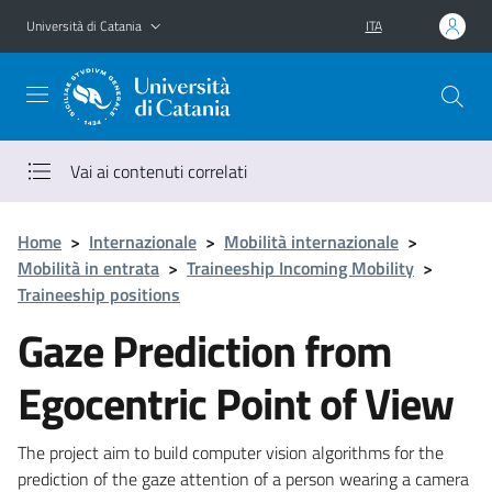
Vai al contenuto principale
Vai al menu di navigazione
Università di Catania
ITA
Vai ai contenuti correlati
Home
>
Internazionale
>
Mobilità internazionale
>
Mobilità in entrata
>
Traineeship Incoming Mobility
>
Traineeship positions
Gaze Prediction from
Egocentric Point of View
The project aim to build computer vision algorithms for the
prediction of the gaze attention of a person wearing a camera