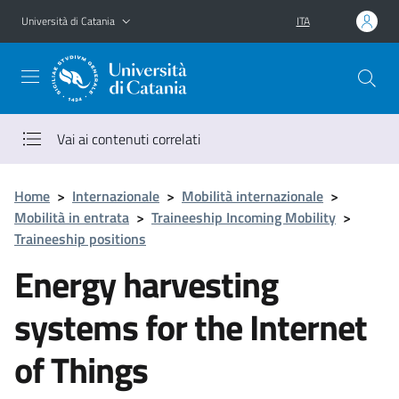
Vai al contenuto principale
Vai al menu di navigazione
Università di Catania
ITA
Vai ai contenuti correlati
Home
>
Internazionale
>
Mobilità internazionale
>
Mobilità in entrata
>
Traineeship Incoming Mobility
>
Traineeship positions
Energy harvesting
systems for the Internet
of Things