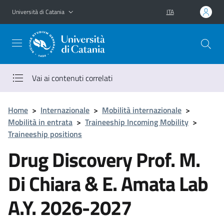
Vai al contenuto principale
Vai al menu di navigazione
Università di Catania
ITA
Vai ai contenuti correlati
Home
>
Internazionale
>
Mobilità internazionale
>
Mobilità in entrata
>
Traineeship Incoming Mobility
>
Traineeship positions
Drug Discovery Prof. M.
Di Chiara & E. Amata Lab
A.Y. 2026-2027