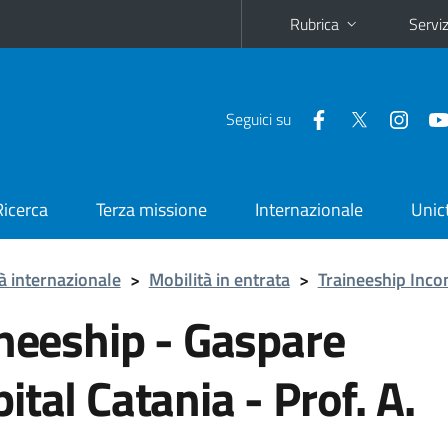
Rubrica
Serviz
Seguici su
Ricerca
Terza missione
Internazionale
Unic
à internazionale
>
Mobilità in entrata
>
Traineeship Inco
ineeship - Gaspare
tal Catania - Prof. A.