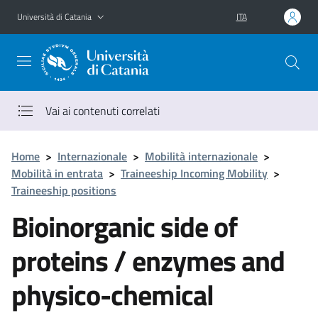
Vai al contenuto principale
Vai al menu di navigazione
Università di Catania
ITA
Vai ai contenuti correlati
Home
>
Internazionale
>
Mobilità internazionale
>
Mobilità in entrata
>
Traineeship Incoming Mobility
>
Traineeship positions
Bioinorganic side of
proteins / enzymes and
physico-chemical