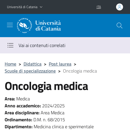
Vai al contenuto principale
Vai al menu di navigazione
Università di Catania
ITA
Vai ai contenuti correlati
Home
>
Didattica
>
Post laurea
>
Scuole di specializzazione
>
Oncologia medica
Oncologia medica
Area:
Medica
Anno accademico:
2024/2025
Area disciplinare:
Area Medica
Ordinamento:
D.M. n. 68/2015
Dipartimento:
Medicina clinica e sperimentale