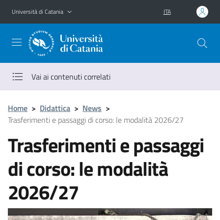
Vai al contenuto principale
Vai al menu di navigazione
Università di Catania
ITA
Vai ai contenuti correlati
Home
>
Didattica
>
News
>
Trasferimenti e passaggi di corso: le modalità 2026/27
Trasferimenti e passaggi
di corso: le modalità
2026/27