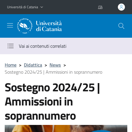
Vai al contenuto principale
Vai al menu di navigazione
Università di Catania
ITA
Vai ai contenuti correlati
Home
>
Didattica
>
News
>
Sostegno 2024/25 | Ammissioni in soprannumero
Sostegno 2024/25 |
Ammissioni in
soprannumero