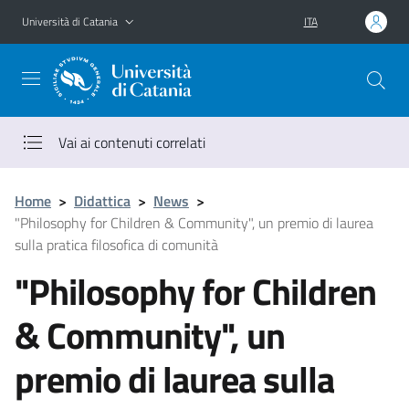
Vai al contenuto principale
Vai al menu di navigazione
Università di Catania
ITA
Vai ai contenuti correlati
Home
>
Didattica
>
News
>
"Philosophy for Children & Community", un premio di laurea
sulla pratica filosofica di comunità
"Philosophy for Children
& Community", un
premio di laurea sulla