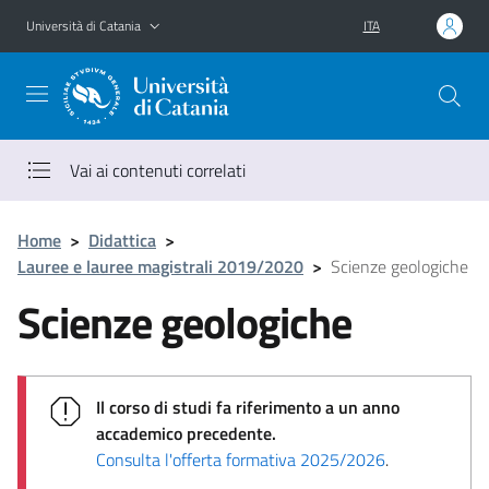
Vai al contenuto principale
Vai al menu di navigazione
Università di Catania
ITA
Vai ai contenuti correlati
Home
>
Didattica
>
Lauree e lauree magistrali 2019/2020
>
Scienze geologiche
Scienze geologiche
Il corso di studi fa riferimento a un anno
accademico precedente.
Consulta l'offerta formativa 2025/2026
.