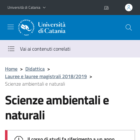
Vai al contenuto principale
Vai al menu di navigazione
Università di Catania
ITA
Vai ai contenuti correlati
Home
>
Didattica
>
Lauree e lauree magistrali 2018/2019
>
Scienze ambientali e naturali
Scienze ambientali e
naturali
Il corso di studi fa riferimento a un anno