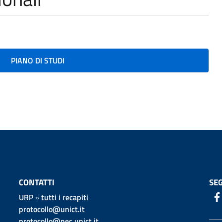
PIANO DI STUDI
CONTATTI
SEG
URP
»
tutti i recapiti
protocollo@unict.it
protocollo@pec.unict.it