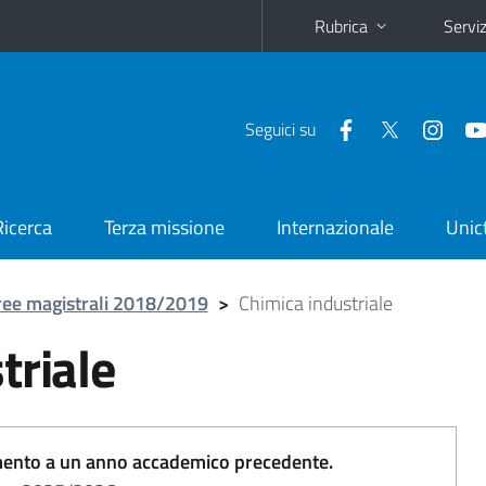
Rubrica
Serviz
Seguici su
Ricerca
Terza missione
Internazionale
Unic
ree magistrali 2018/2019
>
Chimica industriale
triale
erimento a un anno accademico precedente.