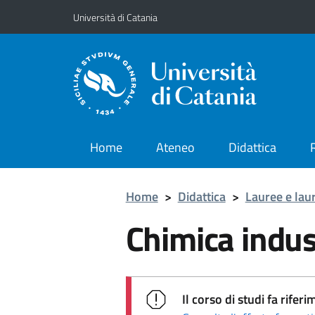
Vai al contenuto principale
Vai al menu di navigazione
Università di Catania
Home
Ateneo
Didattica
Home
>
Didattica
>
Lauree e lau
Chimica indus
Il corso di studi fa rif