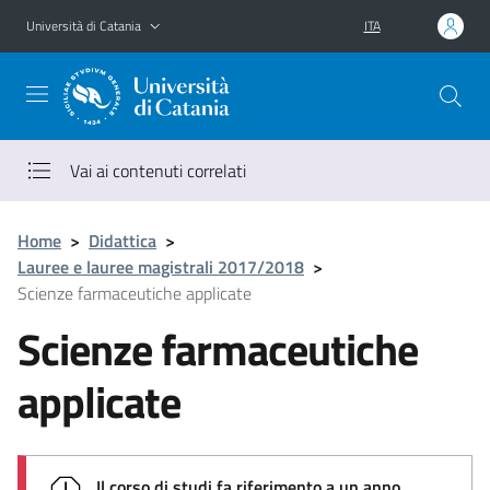
Vai al contenuto principale
Vai al menu di navigazione
Università di Catania
ITA
Vai ai contenuti correlati
Home
>
Didattica
>
Lauree e lauree magistrali 2017/2018
>
Scienze farmaceutiche applicate
Scienze farmaceutiche
applicate
Il corso di studi fa riferimento a un anno