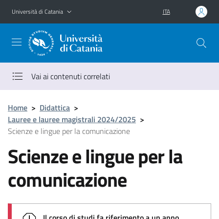
Vai al contenuto principale
Vai al menu di navigazione
Università di Catania
ITA
Vai ai contenuti correlati
Home
>
Didattica
>
Lauree e lauree magistrali 2024/2025
>
Scienze e lingue per la comunicazione
Scienze e lingue per la
comunicazione
Il corso di studi fa riferimento a un anno