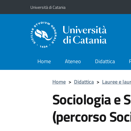
Vai al contenuto principale
Vai al menu di navigazione
Università di Catania
Home
Ateneo
Didattica
Home
>
Didattica
>
Lauree e lau
Sociologia e S
(percorso Soc