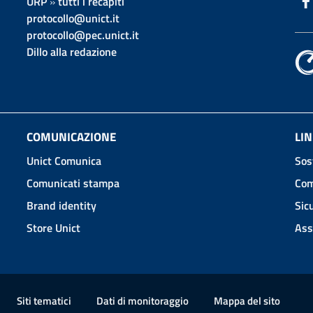
URP
»
tutti i recapiti
protocollo@unict.it
protocollo@pec.unict.it
Dillo alla redazione
COMUNICAZIONE
LIN
Unict Comunica
Sos
Comunicati stampa
Com
Brand identity
Sic
Store Unict
Ass
Siti tematici
Dati di monitoraggio
Mappa
del sito