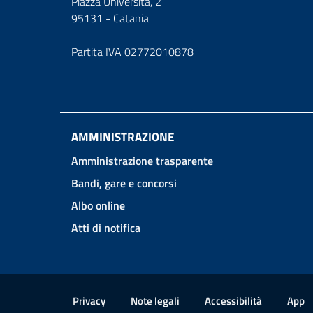
Piazza Università, 2
95131 - Catania
Partita IVA 02772010878
AMMINISTRAZIONE
Amministrazione trasparente
Bandi, gare e concorsi
Albo online
Atti di notifica
Link e informazioni utili
Privacy
Note legali
Accessibilità
App