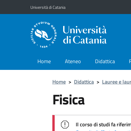
Vai al contenuto principale
Vai al menu di navigazione
Università di Catania
Home
Ateneo
Didattica
Home
>
Didattica
>
Lauree e lau
Fisica
Il corso di studi fa rif