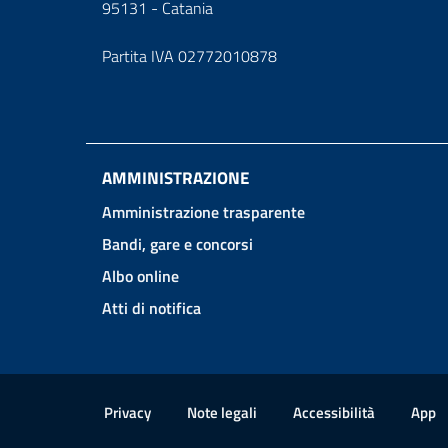
95131 - Catania
Partita IVA 02772010878
AMMINISTRAZIONE
Amministrazione trasparente
Bandi, gare e concorsi
Albo online
Atti di notifica
Link e informazioni utili
Privacy
Note legali
Accessibilità
App