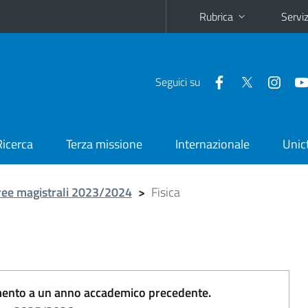
Rubrica
Serviz
Seguici su
Ricerca
Terza missione
Internazionale
Unic
ree magistrali 2023/2024
>
Fisica
erimento a un anno accademico precedente.