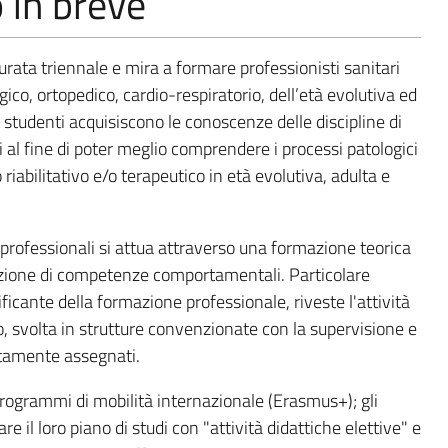
o in breve
rata triennale e mira a formare professionisti sanitari
gico, ortopedico, cardio-respiratorio, dell’età evolutiva ed
i studenti acquisiscono le conoscenze delle discipline di
i al fine di poter meglio comprendere i processi patologici
o riabilitativo e/o terapeutico in età evolutiva, adulta e
rofessionali si attua attraverso una formazione teorica
sizione di competenze comportamentali. Particolare
ficante della formazione professionale, riveste l'attività
co, svolta in strutture convenzionate con la supervisione e
sitamente assegnati.
programmi di mobilità internazionale (Erasmus+); gli
e il loro piano di studi con "attività didattiche elettive" e