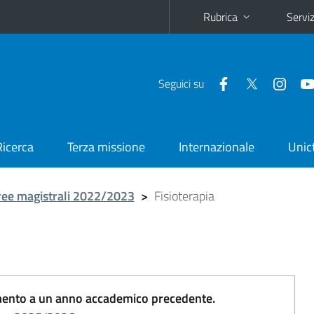
Rubrica
Serviz
Seguici su
Ricerca
Terza missione
Internazionale
Unic
ree magistrali 2022/2023
>
Fisioterapia
erimento a un anno accademico precedente.