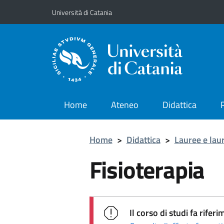
Vai al contenuto principale
Vai al menu di navigazione
Università di Catania
Home
Ateneo
Didattica
Home
>
Didattica
>
Lauree e lau
Fisioterapia
Il corso di studi fa rif