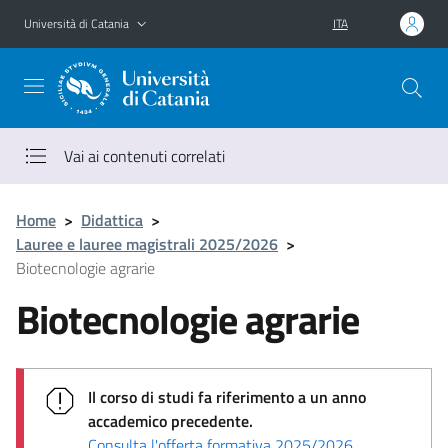
Vai al contenuto principale
Vai al menu di navigazione
Università di Catania
ITA
Vai ai contenuti correlati
Home
>
Didattica
>
Lauree e lauree magistrali 2025/2026
>
Biotecnologie agrarie
Biotecnologie agrarie
Il corso di studi fa riferimento a un anno
accademico precedente.
Consulta l'offerta formativa 2025/2026
.