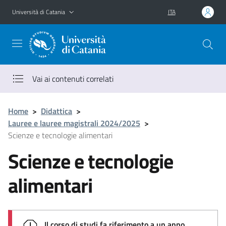
Vai al contenuto principale
Vai al menu di navigazione
Università di Catania
ITA
Vai ai contenuti correlati
Home
>
Didattica
>
Lauree e lauree magistrali 2024/2025
>
Scienze e tecnologie alimentari
Scienze e tecnologie
alimentari
Il corso di studi fa riferimento a un anno