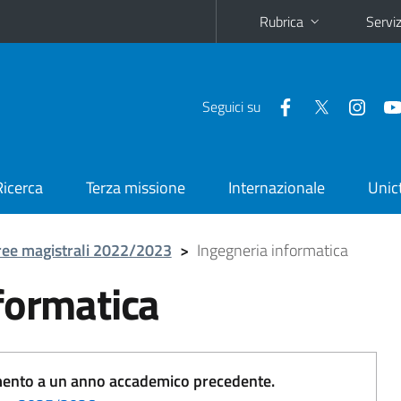
Rubrica
Serviz
Seguici su
Ricerca
Terza missione
Internazionale
Unic
ree magistrali 2022/2023
>
Ingegneria informatica
formatica
erimento a un anno accademico precedente.