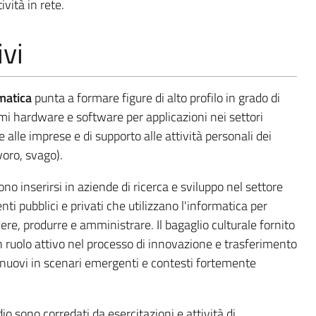
ività in rete.
ivi
matica
punta a formare figure di alto profilo in grado di
emi hardware e software per applicazioni nei settori
o e alle imprese e di supporto alle attività personali dei
avoro, svago).
no inserirsi in aziende di ricerca e sviluppo nel settore
ti pubblici e privati che utilizzano l'informatica per
dere, produrre e amministrare. Il bagaglio culturale fornito
n ruolo attivo nel processo di innovazione e trasferimento
 nuovi in scenari emergenti e contesti fortemente
io sono corredati da esercitazioni e attività di