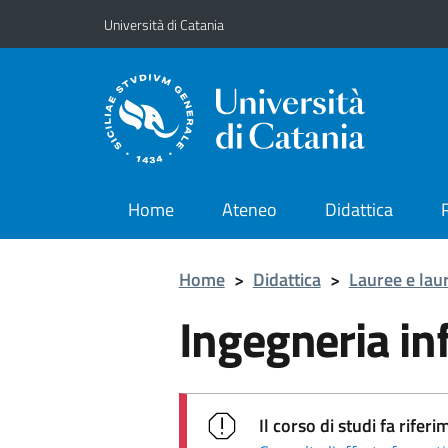
Vai al contenuto principale
Vai al menu di navigazione
Università di Catania
Home
Ateneo
Didattica
Home
>
Didattica
>
Lauree e lau
Ingegneria in
Il corso di studi fa rif