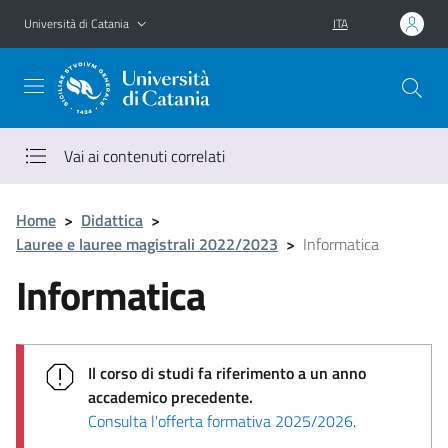
Vai al contenuto principale
Vai al menu di navigazione
Università di Catania
ITA
Vai ai contenuti correlati
Home
>
Didattica
>
Lauree e lauree magistrali 2022/2023
>
Informatica
Informatica
Il corso di studi fa riferimento a un anno
accademico precedente.
Consulta l'offerta formativa 2025/2026
.