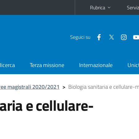
Rubrica
Serviz
Seguici su
Ricerca
Terza missione
Internazionale
Unic
ree magistrali 2020/2021
>
Biologia sanitaria e cellulare-
aria e cellulare-