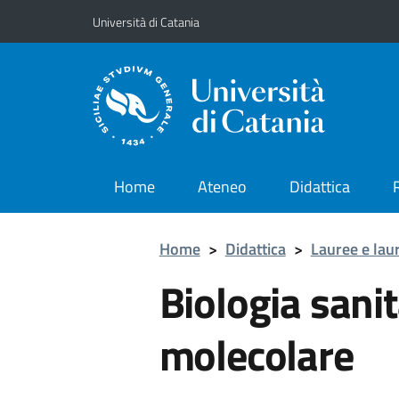
Vai al contenuto principale
Vai al menu di navigazione
Università di Catania
Home
Ateneo
Didattica
Home
>
Didattica
>
Lauree e lau
Biologia sanit
molecolare