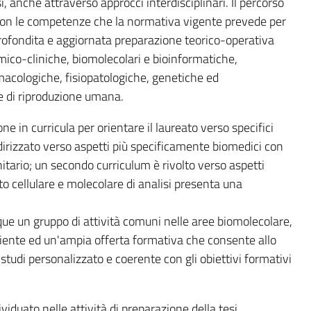
, anche attraverso approcci interdisciplinari. Il percorso
con le competenze che la normativa vigente prevede per
pprofondita e aggiornata preparazione teorico-operativa
mico-cliniche, biomolecolari e bioinformatiche,
macologiche, fisiopatologiche, genetiche ed
 di riproduzione umana.
one in curricula per orientare il laureato verso specifici
ndirizzato verso aspetti più specificamente biomedici con
itario; un secondo curriculum è rivolto verso aspetti
bito cellulare e molecolare di analisi presenta una
ue un gruppo di attività comuni nelle aree biomolecolare,
biente ed un'ampia offerta formativa che consente allo
 studi personalizzato e coerente con gli obiettivi formativi
iduato nelle attività di preparazione della tesi