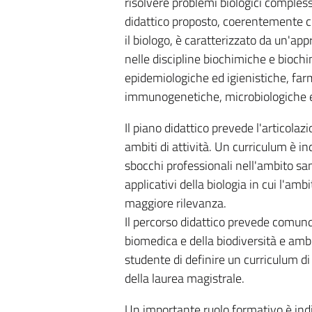
risolvere problemi biologici complessi
didattico proposto, coerentemente 
il biologo, è caratterizzato da un'a
nelle discipline biochimiche e biochi
epidemiologiche ed igienistiche, far
immunogenetiche, microbiologiche e
Il piano didattico prevede l'articolazi
ambiti di attività. Un curriculum è i
sbocchi professionali nell'ambito san
applicativi della biologia in cui l'am
maggiore rilevanza.
Il percorso didattico prevede comunq
biomedica e della biodiversità e am
studente di definire un curriculum di
della laurea magistrale.
Un importante ruolo formativo è indiv