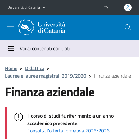
Vai al contenuto principale
Vai al menu di navigazione
Università di Catania
ITA
Vai ai contenuti correlati
Home
>
Didattica
>
Lauree e lauree magistrali 2019/2020
>
Finanza aziendale
Finanza aziendale
Il corso di studi fa riferimento a un anno
accademico precedente.
Consulta l'offerta formativa 2025/2026
.