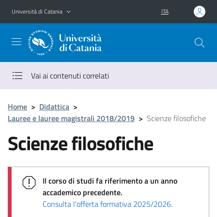
Vai al contenuto principale
Vai al menu di navigazione
Università di Catania
ITA
Vai ai contenuti correlati
Home
>
Didattica
>
Lauree e lauree magistrali 2018/2019
>
Scienze filosofiche
Scienze filosofiche
Il corso di studi fa riferimento a un anno
accademico precedente.
Consulta l'offerta formativa 2025/2026
.