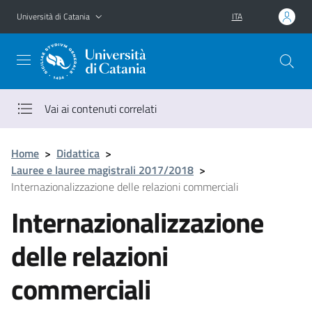
Vai al contenuto principale
Vai al menu di navigazione
Università di Catania
ITA
Vai ai contenuti correlati
Home
>
Didattica
>
Lauree e lauree magistrali 2017/2018
>
Internazionalizzazione delle relazioni commerciali
Internazionalizzazione
delle relazioni
commerciali