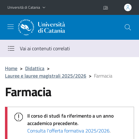
Vai al contenuto principale
Vai al menu di navigazione
Università di Catania
ITA
Vai ai contenuti correlati
Home
>
Didattica
>
Lauree e lauree magistrali 2025/2026
>
Farmacia
Farmacia
Il corso di studi fa riferimento a un anno
accademico precedente.
Consulta l'offerta formativa 2025/2026
.