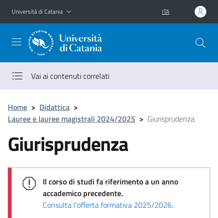
Vai al contenuto principale
Vai al menu di navigazione
Università di Catania
ITA
Vai ai contenuti correlati
Home
>
Didattica
>
Lauree e lauree magistrali 2024/2025
>
Giurisprudenza
Giurisprudenza
Il corso di studi fa riferimento a un anno
accademico precedente.
Consulta l'offerta formativa 2025/2026
.