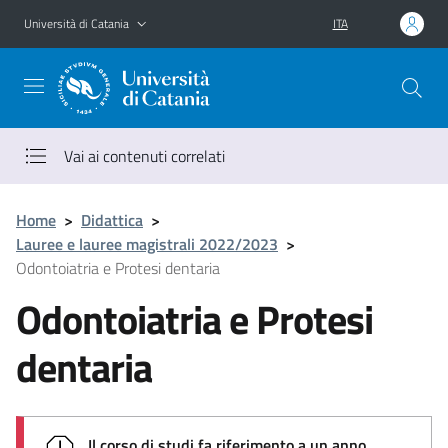
Vai al contenuto principale
Vai al menu di navigazione
Università di Catania
ITA
Vai ai contenuti correlati
Home
>
Didattica
>
Lauree e lauree magistrali 2022/2023
>
Odontoiatria e Protesi dentaria
Odontoiatria e Protesi
dentaria
Il corso di studi fa riferimento a un anno