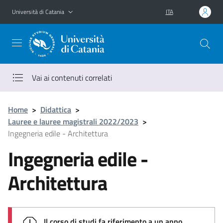
Vai al contenuto principale
Vai al menu di navigazione
Università di Catania
ITA
Vai ai contenuti correlati
Home
>
Didattica
>
Lauree e lauree magistrali 2022/2023
>
Ingegneria edile - Architettura
Ingegneria edile -
Architettura
Il corso di studi fa riferimento a un anno