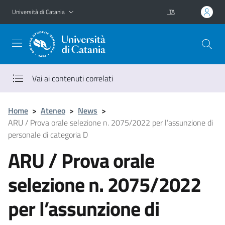
Vai al contenuto principale
Vai al menu di navigazione
Università di Catania
ITA
Vai ai contenuti correlati
Home
>
Ateneo
>
News
>
ARU / Prova orale selezione n. 2075/2022 per l’assunzione di
personale di categoria D
ARU / Prova orale
selezione n. 2075/2022
per l’assunzione di