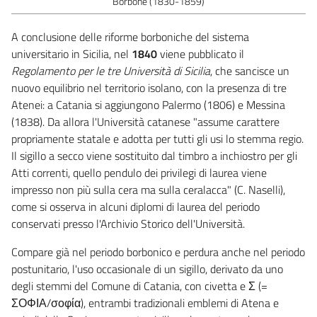
Borbone (1830-1859)
A conclusione delle riforme borboniche del sistema
universitario in Sicilia, nel
1840
viene pubblicato il
Regolamento per le tre Università di Sicilia
, che sancisce un
nuovo equilibrio nel territorio isolano, con la presenza di tre
Atenei: a Catania si aggiungono Palermo (1806) e Messina
(1838). Da allora l'Università catanese "assume carattere
propriamente statale e adotta per tutti gli usi lo stemma regio.
Il sigillo a secco viene sostituito dal timbro a inchiostro per gli
Atti correnti, quello pendulo dei privilegi di laurea viene
impresso non più sulla cera ma sulla ceralacca" (C. Naselli),
come si osserva in alcuni diplomi di laurea del periodo
conservati presso l'Archivio Storico dell'Università.
Compare già nel periodo borbonico e perdura anche nel periodo
postunitario, l'uso occasionale di un sigillo, derivato da uno
degli stemmi del Comune di Catania, con civetta e Σ (=
ΣΟΦΙΑ/σοφία), entrambi tradizionali emblemi di Atena e