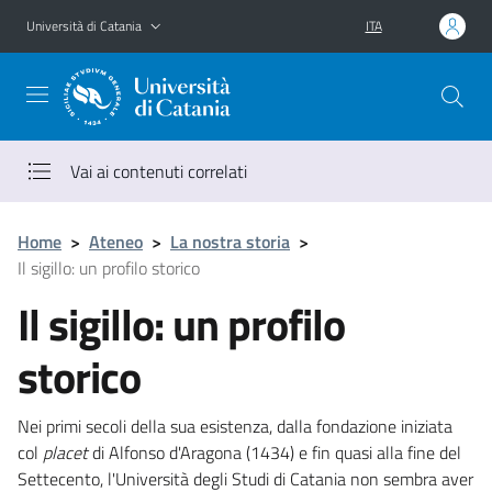
Vai al contenuto principale
Vai al menu di navigazione
Università di Catania
ITA
Vai ai contenuti correlati
Home
>
Ateneo
>
La nostra storia
>
Il sigillo: un profilo storico
Il sigillo: un profilo
storico
Nei primi secoli della sua esistenza, dalla fondazione iniziata
col
placet
di Alfonso d'Aragona (1434) e fin quasi alla fine del
Settecento, l'Università degli Studi di Catania non sembra aver