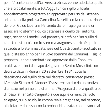
per il V centenario dell'Università etnea, venne adottato quello
che è probabilmente, a tutt'oggi, l'unico sigillo ufficiale
appositamente progettato ed approvato per uso dell'Ateneo,
ad opera della prof.ssa Carmelina Naselli con la collaborazione
del prof. Guido Libertini. Partendo dal principio generale di
associare lo stemma civico catanese a quello dell'autorità
regia, secondo i modelli del passato, si optò per "un sigillo di
carattere storico", con lo stemma aragonese anziché quello
sabaudo e lo stemma catanese del Quattrocento (adottato in
quello stesso anno per il nuovo stemma del Comune). Il sigillo
proposto venne esaminato ed approvato dalla Consulta
araldica, e quindi dal capo del governo Benito Mussolini, con
decreto dato in Roma il 20 settembre 1934. Ecco la
descrizione del sigillo data nel decreto, conservato presso
l'Archivio Storico di Ateneo: "D'azzurro: partito da un motivo
d'ornato; nel primo allo stemma d'Aragona: d'oro, a quattro pali
di rosso, affiancato d'argento a due aquile di nero, dal volo
spiegato; sullo scudo, la corona reale aragonese; nel secondo,
all'elefante di rosso, con la proboscide alzata, con le zanne al