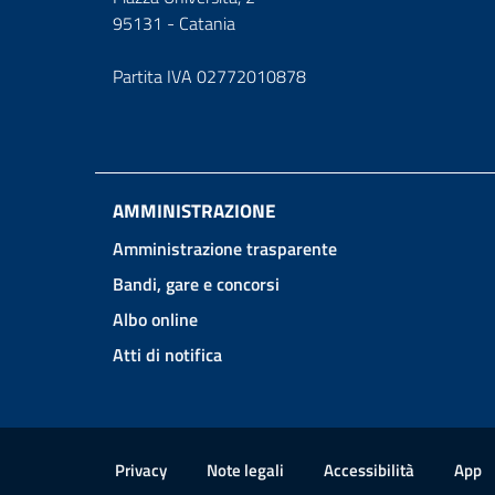
95131 - Catania
Partita IVA 02772010878
AMMINISTRAZIONE
Amministrazione trasparente
Bandi, gare e concorsi
Albo online
Atti di notifica
Link e informazioni utili
Privacy
Note legali
Accessibilità
App