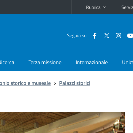
Rubrica
Serviz
Seguici su
Ricerca
Terza missione
Internazionale
Unic
onio storico e museale
>
Palazzi storici