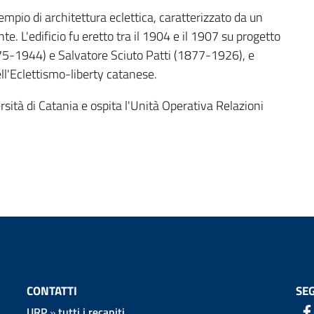
 esempio di architettura eclettica, caratterizzato da un
e. L'edificio fu eretto tra il 1904 e il 1907 su progetto
875-1944) e Salvatore Sciuto Patti (1877-1926), e
ll'Eclettismo-liberty catanese.
versità di Catania e ospita l'Unità Operativa Relazioni
CONTATTI
SEG
URP
»
tutti i recapiti