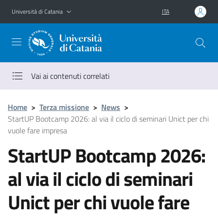
Vai al contenuto principale
Vai al menu di navigazione
Università di Catania
ITA
Vai ai contenuti correlati
Home
>
Terza missione
>
News
>
StartUP Bootcamp 2026: al via il ciclo di seminari Unict per chi
vuole fare impresa
StartUP Bootcamp 2026:
al via il ciclo di seminari
Unict per chi vuole fare