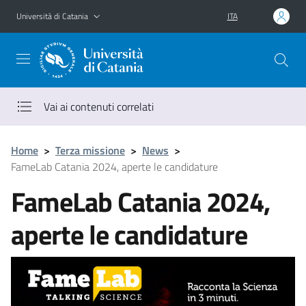
Vai al contenuto principale
Vai al menu di navigazione
Università di Catania
ITA
Vai ai contenuti correlati
Home
>
Terza missione
>
News
>
FameLab Catania 2024, aperte le candidature
FameLab Catania 2024,
aperte le candidature