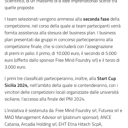
Scientifico, di un massimo di 8 idee imprenditoriali scelte tra
quelle proposte.
I team selezionati vengono ammessi alla
seconda fase
della
competizione, nel corso della quale ai team partecipanti verrà
fornita assistenza alla stesura del business plan. I business
plan presentati dai gruppi in concorso parteciperanno alla
competizione finale, che si concluderà con l’assegnazione
di premi in palio: il primo, di 10.000 euro, il secondo di 5.000
euro (offerto dallo sponsor Free Mind Foundry srl) e il terzo di
3.000 euro.
I primi tre classificati parteciperanno, inoltre, alla
Start Cup
Sicilia 2024,
nell’ambito della quale si contenderanno, con i
vincitori delle competizioni locali organizzate dalle università
siciliane, l’accesso alla finale del PNI 2024.
L’iniziativa è sostenuta da: Free Mind Foundry srl, Futurea srl e
MAD Management Advisor srl (platinum sponsor); ANCE
Catania, Arcadia Holding srl, EHT Etna Hitech ScpA,