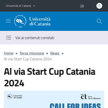
Vai al contenuto principale
Vai al menu di navigazione
Università di Catania
ITA
Vai ai contenuti correlati
Home
>
Terza missione
>
News
>
Al via Start Cup Catania 2024
Al via Start Cup Catania
2024