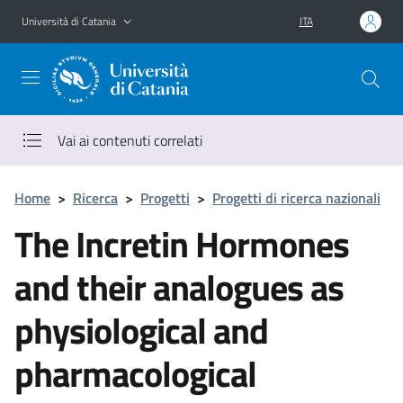
Vai al contenuto principale
Vai al menu di navigazione
Università di Catania
ITA
Vai ai contenuti correlati
Home
>
Ricerca
>
Progetti
>
Progetti di ricerca nazionali
The Incretin Hormones
and their analogues as
physiological and
pharmacological