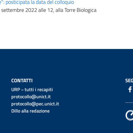
": posticipata la data del colloquio
 settembre 2022 alle 12, alla Torre Biologica
CONTATTI
SEG
URP
»
tutti i recapiti
protocollo@unict.it
protocollo@pec.unict.it
Dillo alla redazione