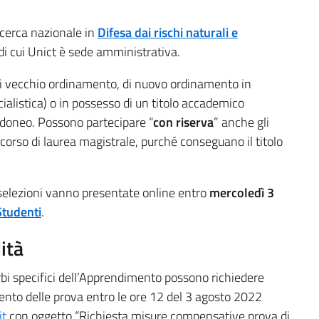
ricerca nazionale in
Difesa dai rischi naturali e
di cui Unict è sede amministrativa.
 di vecchio ordinamento, di nuovo ordinamento in
ialistica) o in possesso di un titolo accademico
 idoneo. Possono partecipare “
con riserva
” anche gli
n corso di laurea magistrale, purché conseguano il titolo
selezioni vanno presentate online entro
mercoledì 3
Studenti
.
ità
urbi specifici dell’Apprendimento possono richiedere
nto delle prova entro le ore 12 del 3 agosto 2022
it
con oggetto “Richiesta misure compensative prova di