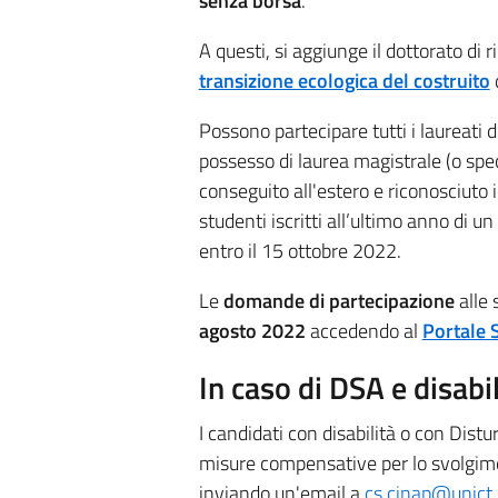
senza borsa
.
A questi, si aggiunge il dottorato di 
transizione ecologica del costruito
Possono partecipare tutti i laureati
possesso di laurea magistrale (o spec
conseguito all'estero e riconosciuto
studenti iscritti all’ultimo anno di u
entro il 15 ottobre 2022.
Le
domande di partecipazione
alle 
agosto 2022
accedendo al
Portale 
In caso di DSA e disabil
I candidati con disabilità o con Dist
misure compensative per lo svolgime
inviando un'email a
cs.cinap@unict.