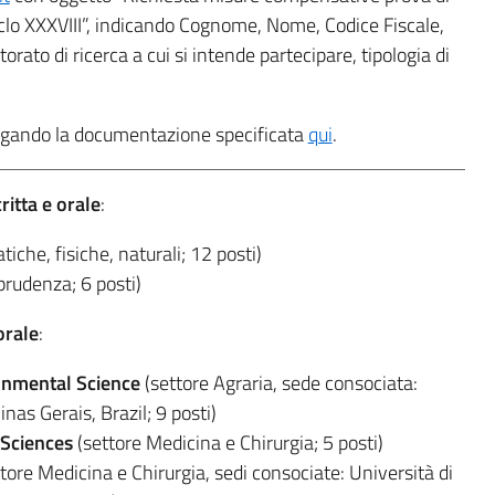
clo XXXVIII”, indicando Cognome, Nome, Codice Fiscale,
orato di ricerca a cui si intende partecipare, tipologia di
legando la documentazione specificata
qui
.
critta e orale
:
che, fisiche, naturali; 12 posti)
prudenza; 6 posti)
orale
:
ronmental Science
(settore Agraria, sede consociata:
nas Gerais, Brazil; 9 posti)
 Sciences
(settore Medicina e Chirurgia; 5 posti)
tore Medicina e Chirurgia, sedi consociate: Università di