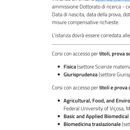
ammissione Dottorato di ricerca - ci
Data di nascita, data della prova, dott
misure compensative richieste.
L'istanza dovrà essere corredata al
Corsi con accesso per
titoli, prova s
Fisica
(settore Scienze matemati
Giurisprudenza
(settore Giuris
Corsi con accesso per
titoli e prova 
Agricultural, Food, and Envi
Federal University of Viçosa, Mi
Basic and Applied Biomedical
Biomedicina traslazionale
(set