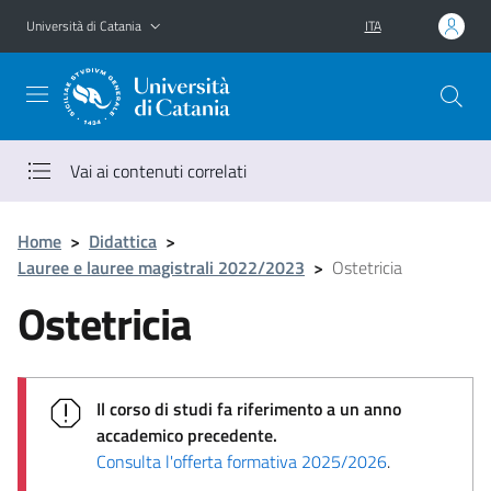
Vai al contenuto principale
Vai al menu di navigazione
Università di Catania
ITA
Vai ai contenuti correlati
Home
>
Didattica
>
Lauree e lauree magistrali 2022/2023
>
Ostetricia
Ostetricia
Il corso di studi fa riferimento a un anno
accademico precedente.
Consulta l'offerta formativa 2025/2026
.