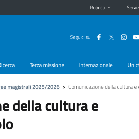
Rubrica
Serviz
Seguici su
Ricerca
Terza missione
Internazionale
Unic
ree magistrali 2025/2026
>
Comunicazione della cultura e 
 della cultura e
olo