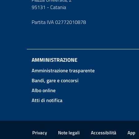
95131 - Catania
Partita IVA 02772010878
AMMINISTRAZIONE
Amministrazione trasparente
Bandi, gare e concorsi
Albo online
Atti di notifica
Link e informazioni utili
Privacy
Note legali
Accessibilità
App