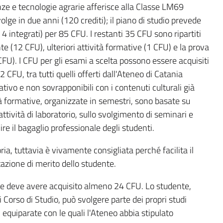
nze e tecnologie agrarie afferisce alla Classe LM69
olge in due anni (120 crediti); il piano di studio prevede
4 integrati) per 85 CFU. I restanti 35 CFU sono ripartiti
nte (12 CFU), ulteriori attività formative (1 CFU) e la prova
2 CFU). I CFU per gli esami a scelta possono essere acquisiti
CFU, tra tutti quelli offerti dall'Ateneo di Catania
tivo e non sovrapponibili con i contenuti culturali già
ità formative, organizzate in semestri, sono basate su
attività di laboratorio, sullo svolgimento di seminari e
ire il bagaglio professionale degli studenti.
ia, tuttavia è vivamente consigliata perché facilita il
azione di merito dello studente.
nte deve avere acquisito almeno 24 CFU. Lo studente,
 Corso di Studio, può svolgere parte dei propri studi
i equiparate con le quali l'Ateneo abbia stipulato