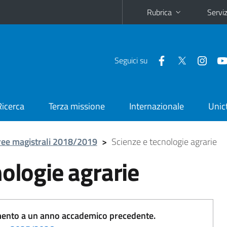
Rubrica
Serviz
Seguici su
Ricerca
Terza missione
Internazionale
Unic
ree magistrali 2018/2019
>
Scienze e tecnologie agrarie
nologie agrarie
erimento a un anno accademico precedente.