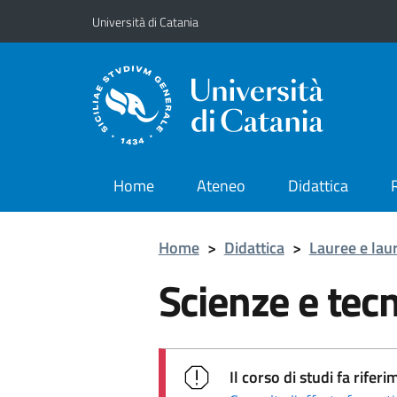
Vai al contenuto principale
Vai al menu di navigazione
Università di Catania
Home
Ateneo
Didattica
Home
>
Didattica
>
Lauree e lau
Scienze e tec
Il corso di studi fa rif