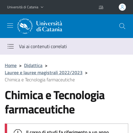
Vai al contenuto principale
Vai al menu di navigazione
Università di Catania
ITA
Vai ai contenuti correlati
Home
>
Didattica
>
Lauree e lauree magistrali 2022/2023
>
Chimica e Tecnologia farmaceutiche
Chimica e Tecnologia
farmaceutiche
Il corso di studi fa riferimento a un anno