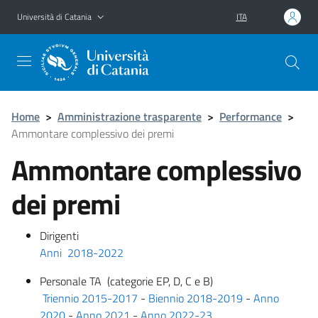
Vai al contenuto principale
Vai al menu di navigazione
Università di Catania
ITA
Home
>
Amministrazione trasparente
>
Performance
>
Ammontare complessivo dei premi
Ammontare complessivo
dei premi
Dirigenti
Anni 2018-2022
Personale TA (categorie EP, D, C e B)
Triennio 2015-2017
-
Biennio 2018-2019
-
Anno
2020
-
Anno 2021
-
Anno 2022-23