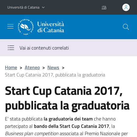
Vai al contenuto principale
Vai al menu di navigazione
Università di Catania
ITA
Vai ai contenuti correlati
Home
>
Ateneo
>
News
>
Start Cup Catania 2017, pubblicata la graduatoria
Start Cup Catania 2017,
pubblicata la graduatoria
E' stata pubblicata
la graduatoria dei team
che hanno
partecipato al
bando della Start Cup Catania 2017
, la
Business plan competition
associata al Premio Nazionale per